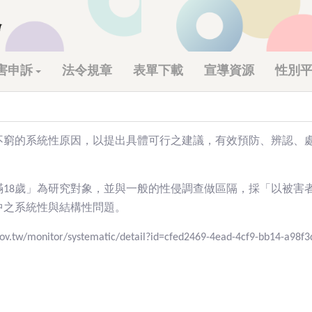
害申訴
法令規章
表單下載
宣導資源
性別平
不窮的系統性原因，以提出具體可行之建議，有效預防、辨認、
滿18歲」為研究對象，並與一般的性侵調查做區隔，採「以被害
中之系統性與結構性問題。
monitor/systematic/detail?id=cfed2469-4ead-4cf9-bb