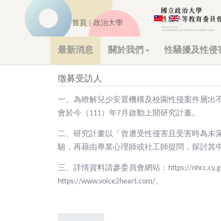
首頁
|
政治大學
最新消息
關於我們
性騷擾及性侵
徵募受訪人
一、為瞭解兒少安置機構及校園性侵案件層出
會於今（111）年7月啟動上開研究計畫。
二、研究計畫以「曾遭受性侵害且受害時為未
驗，再藉由專業心理師或社工師提問，探討其
三、詳情資料請參委員會網站：https://nhrc.cy.gov.tw/
https://www.voice2heart.com/。