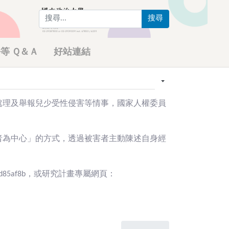
搜尋
等 Ｑ＆Ａ
好站連結
處理及舉報兒少受性侵害等情事，國家人權委員
者為中心」的方式，透過被害者主動陳述自身經
14-a98f3d85af8b，或研究計畫專屬網頁：